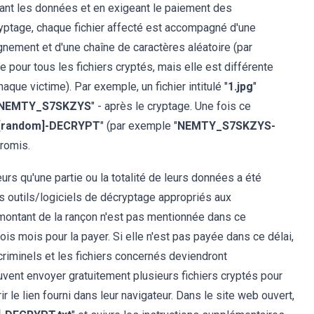
ant les données et en exigeant le paiement des
ryptage, chaque fichier affecté est accompagné d'une
gnement et d'une chaîne de caractères aléatoire (par
e pour tous les fichiers cryptés, mais elle est différente
aque victime). Par exemple, un fichier intitulé "
1.jpg
"
g.NEMTY_S7SKZYS
" - après le cryptage. Une fois ce
random]-DECRYPT
" (par exemple "
NEMTY_S7SKZYS-
romis.
s qu'une partie ou la totalité de leurs données a été
es outils/logiciels de décryptage appropriés aux
e montant de la rançon n'est pas mentionnée dans ce
is mois pour la payer. Si elle n'est pas payée dans ce délai,
riminels et les fichiers concernés deviendront
euvent envoyer gratuitement plusieurs fichiers cryptés pour
r le lien fourni dans leur navigateur. Dans le site web ouvert,