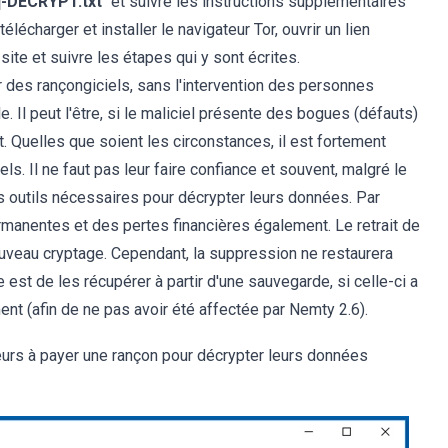
-DECRYPT.txt
" et suivre les instructions supplémentaires
élécharger et installer le navigateur Tor, ouvrir un lien
 site et suivre les étapes qui y sont écrites.
des rançongiciels, sans l'intervention des personnes
 Il peut l'être, si le maliciel présente des bogues (défauts)
 Quelles que soient les circonstances, il est fortement
. Il ne faut pas leur faire confiance et souvent, malgré le
les outils nécessaires pour décrypter leurs données. Par
anentes et des pertes financières également. Le retrait de
uveau cryptage. Cependant, la suppression ne restaurera
 est de les récupérer à partir d'une sauvegarde, si celle-ci a
ent (afin de ne pas avoir été affectée par Nemty 2.6).
eurs à payer une rançon pour décrypter leurs données