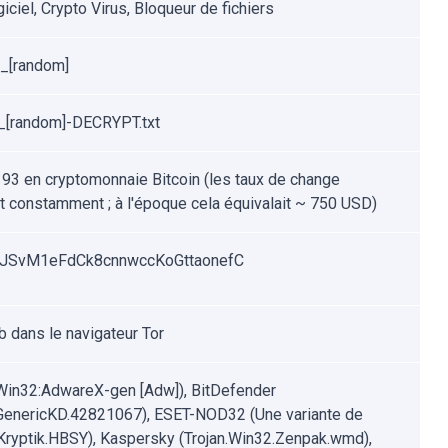
ciel, Crypto Virus, Bloqueur de fichiers
_[random]
[random]-DECRYPT.txt
93 en cryptomonnaie Bitcoin (les taux de change
nt constamment ; à l'époque cela équivalait ~ 750 USD)
JSvM1eFdCk8cnnwccKoGttaonefC
b dans le navigateur Tor
Win32:AdwareX-gen [Adw]), BitDefender
.GenericKD.42821067), ESET-NOD32 (Une variante de
ryptik.HBSY), Kaspersky (Trojan.Win32.Zenpak.wmd),