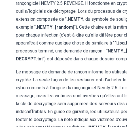
rançongiciel NEMTY 2.5 REVENGE. Il fonctionne en crypt
outils/logiciels de décryptage. Lors du processus de c
extension composée de "
.NEMTY
, du symbole de souli
exemple "
.NEMTY_[random]
"). Cette chaîne est la mêm
pour chaque infection (c'est-à-dire qu'elle diffère pour ch
apparaîtrait comme quelque chose de similaire à "
1.jp
processus terminé, une demande de rançon - "
NEMTY_[
DECRYPT.txt
") est déposée dans chaque dossier comp
Le message de demande de rançon informe les utilisateur
cryptée. La seule façon de les restaurer est d'acheter l
cybercriminels à l'origine du rançongiciel Nemty 2.6. L
message, mais les victimes sont averties qu'elles ont tro
la clé de décryptage sera supprimée des serveurs des c
indéchiffrables. En guise de garantie, les utilisateurs p
tester le décryptage. La note indique aux victimes d'ouvri