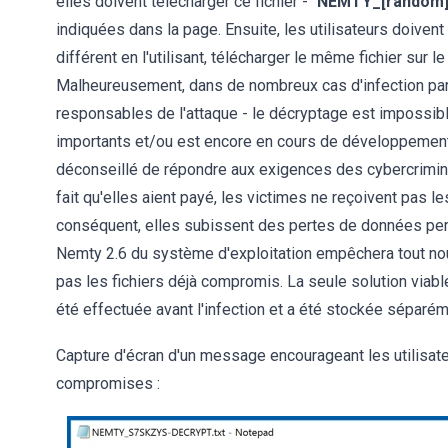
elles doivent télécharger ce fichier - "
NEMTY_[random]
indiquées dans la page. Ensuite, les utilisateurs doivent t
différent en l'utilisant, télécharger le même fichier sur le
Malheureusement, dans de nombreux cas d'infection par 
responsables de l'attaque - le décryptage est impossible.
importants et/ou est encore en cours de développement.
déconseillé de répondre aux exigences des cybercriminels
fait qu'elles aient payé, les victimes ne reçoivent pas 
conséquent, elles subissent des pertes de données perm
Nemty 2.6 du système d'exploitation empêchera tout no
pas les fichiers déjà compromis. La seule solution viable
été effectuée avant l'infection et a été stockée séparém
Capture d'écran d'un message encourageant les utilisat
compromises :