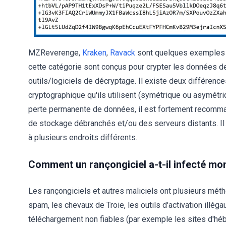
MZReverenge,
Kraken
,
Ravack
sont quelques exemples d
cette catégorie sont conçus pour crypter les données 
outils/logiciels de décryptage. Il existe deux différenc
cryptographique qu'ils utilisent (symétrique ou asymétr
perte permanente de données, il est fortement recomm
de stockage débranchés et/ou des serveurs distants. Il
à plusieurs endroits différents.
Comment un rançongiciel a-t-il infecté mo
Les rançongiciels et autres maliciels ont plusieurs mét
spam, les chevaux de Troie, les outils d'activation illéga
téléchargement non fiables (par exemple les sites d'hébe