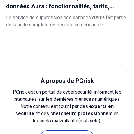
données Aura : fonctionnalités, tarifs,
avantages et inconvénients
Le service de suppression des données d'Aura fait partie
de la suite complète de sécurité numérique de
l'entreprise. Il garantit que vos données personnelles
seront complètement supprimées d'Internet et vous
protège contre l'usurpation d'identité et les menaces en
ligne.
À propos de PCrisk
PCrisk est un portail de cybersécurité, informant les
internautes sur les dernières menaces numériques.
Notre contenu est fourni par des
experts en
sécurité
et des
chercheurs professionnels
en
logiciels malveillants (maliciels).