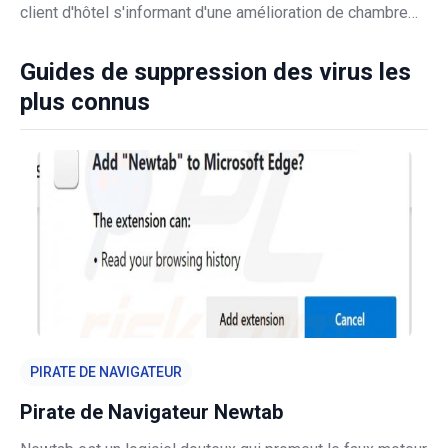
client d'hôtel s'informant d'une amélioration de chambre
liée à une réservation Trip.com, mais son véritable objectif
est d'inciter le destinataire à télécharger un fichier m
Guides de suppression des virus les
plus connus
PIRATE DE NAVIGATEUR
Pirate de Navigateur Newtab