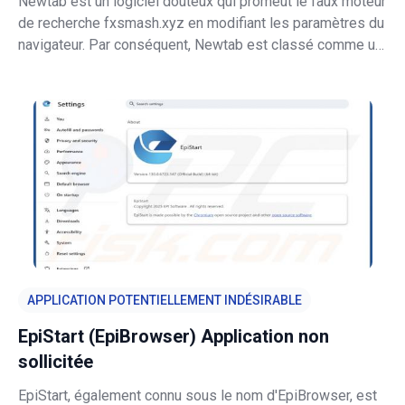
Newtab est un logiciel douteux qui promeut le faux moteur
de recherche fxsmash.xyz en modifiant les paramètres du
navigateur. Par conséquent, Newtab est classé comme un
pirate de navigateur. En outre, Newtab collecte des
informations liées à la navigation. Comme la plupart des
utilisateurs t
APPLICATION POTENTIELLEMENT INDÉSIRABLE
EpiStart (EpiBrowser) Application non
sollicitée
EpiStart, également connu sous le nom d'EpiBrowser, est