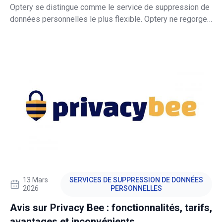
réel
Optery se distingue comme le service de suppression de
données personnelles le plus flexible. Optery ne regorge
peut-être pas des fonctionnalités avancées des services
plus coûteux, mais il obtient des résultats et vous permet
de ne payer que pour le niveau de sécurité dont vous avez
besoin.
13 Mars
SERVICES DE SUPPRESSION DE DONNÉES
2026
PERSONNELLES
Avis sur Privacy Bee : fonctionnalités, tarifs,
avantages et inconvénients