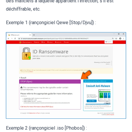
des maliciels à laquelle appartient l'infection, s'il est
déchiffrable, etc.
Exemple 1 (rançongiciel Qewe [Stop/Djvu]) :
Exemple 2 (rançongiciel .iso [Phobos]) :