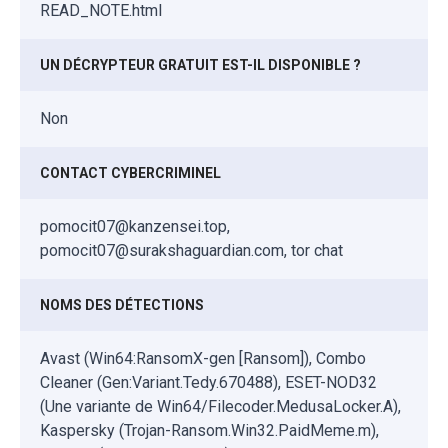
READ_NOTE.html
UN DÉCRYPTEUR GRATUIT EST-IL DISPONIBLE ?
Non
CONTACT CYBERCRIMINEL
pomocit07@kanzensei.top,
pomocit07@surakshaguardian.com, tor chat
NOMS DES DÉTECTIONS
Avast (Win64:RansomX-gen [Ransom]), Combo
Cleaner (Gen:Variant.Tedy.670488), ESET-NOD32
(Une variante de Win64/Filecoder.MedusaLocker.A),
Kaspersky (Trojan-Ransom.Win32.PaidMeme.m),