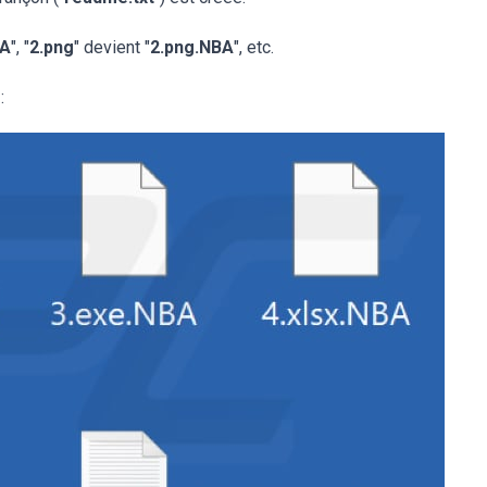
BA
", "
2.png
" devient "
2.png.NBA
", etc.
: