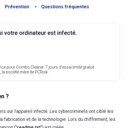
Prévention
Questions fréquentes
i votre ordinateur est infecté.
ence pour Combo Cleaner. 7 jours d’essai limité gratuit
, la société mère de PCRisk.
en ?
ers sur l'appareil infecté. Les cybercriminels ont ciblé les
a fabrication et de la technologie. Lors du chiffrement, les
rançon ("
readme.txt
") est créée.