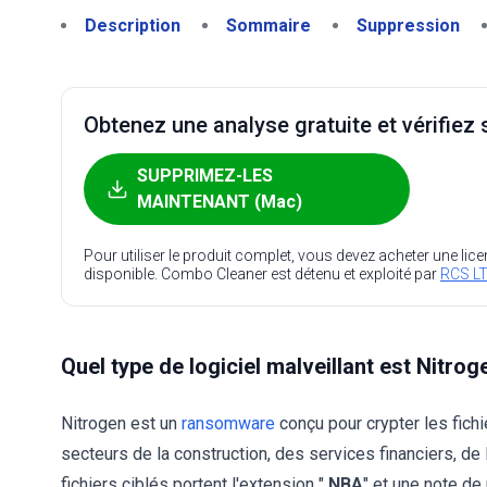
Description
Sommaire
Suppression
Obtenez une analyse gratuite et vérifiez s
SUPPRIMEZ-LES
MAINTENANT (Mac)
Pour utiliser le produit complet, vous devez acheter une lic
disponible. Combo Cleaner est détenu et exploité par
RCS LT
Quel type de logiciel malveillant est Nitrog
Nitrogen est un
ransomware
conçu pour crypter les fichi
secteurs de la construction, des services financiers, de l
fichiers ciblés portent l'extension "
.NBA
" et une note de 