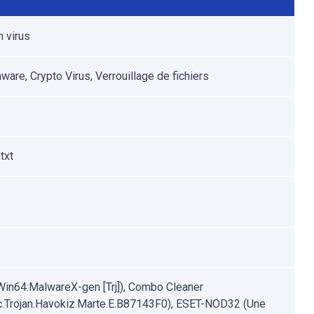
n virus
are, Crypto Virus, Verrouillage de fichiers
txt
Win64:MalwareX-gen [Trj]), Combo Cleaner
c.Trojan.Havokiz.Marte.E.B87143F0), ESET-NOD32 (Une