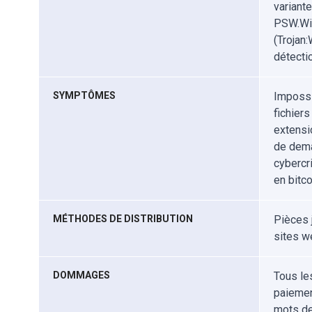
variant
PSW.Win
(Trojan
détecti
SYMPTÔMES
Impossib
fichier
extensi
de dema
cybercr
en bitco
MÉTHODES DE DISTRIBUTION
Pièces 
sites we
DOMMAGES
Tous le
paiemen
mots de