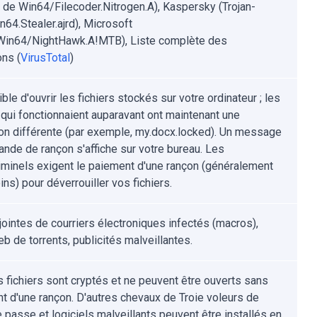
e de Win64/Filecoder.Nitrogen.A), Kaspersky (Trojan-
64.Stealer.ajrd), Microsoft
:Win64/NightHawk.A!MTB), Liste complète des
ons (
VirusTotal
)
le d'ouvrir les fichiers stockés sur votre ordinateur ; les
s qui fonctionnaient auparavant ont maintenant une
on différente (par exemple, my.docx.locked). Un message
nde de rançon s'affiche sur votre bureau. Les
iminels exigent le paiement d'une rançon (généralement
ins) pour déverrouiller vos fichiers.
jointes de courriers électroniques infectés (macros),
b de torrents, publicités malveillantes.
s fichiers sont cryptés et ne peuvent être ouverts sans
t d'une rançon. D'autres chevaux de Troie voleurs de
 passe et logiciels malveillants peuvent être installés en