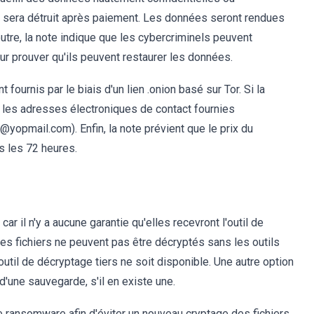
i sera détruit après paiement. Les données seront rendues
utre, la note indique que les cybercriminels peuvent
ur prouver qu'ils peuvent restaurer les données.
fournis par le biais d'un lien .onion basé sur Tor. Si la
er les adresses électroniques de contact fournies
pmail.com). Enfin, la note prévient que le prix du
s les 72 heures.
ar il n'y a aucune garantie qu'elles recevront l'outil de
es fichiers ne peuvent pas être décryptés sans les outils
util de décryptage tiers ne soit disponible. Une autre option
 d'une sauvegarde, s'il en existe une.
e ransomware afin d'éviter un nouveau cryptage des fichiers