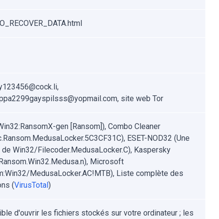
O_RECOVER_DATA.html
y123456@cock.li,
ppa2299gayspilsss@yopmail.com, site web Tor
Win32:RansomX-gen [Ransom]), Combo Cleaner
ic.Ransom.MedusaLocker.5C3CF31C), ESET-NOD32 (Une
e de Win32/Filecoder.MedusaLocker.C), Kaspersky
-Ransom.Win32.Medusa.n), Microsoft
m:Win32/MedusaLocker.AC!MTB), Liste complète des
ons (
VirusTotal
)
le d'ouvrir les fichiers stockés sur votre ordinateur ; les