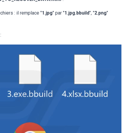
hiers : il remplace "
1.jpg
" par "
1.jpg.bbuild
", "
2.png
"
: