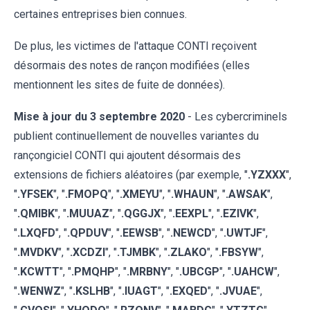
certaines entreprises bien connues.
De plus, les victimes de l'attaque CONTI reçoivent
désormais des notes de rançon modifiées (elles
mentionnent les sites de fuite de données).
Mise à jour du 3 septembre 2020
- Les cybercriminels
publient continuellement de nouvelles variantes du
rançongiciel CONTI qui ajoutent désormais des
extensions de fichiers aléatoires (par exemple, "
.YZXXX
",
"
.YFSEK
", "
.FMOPQ
", "
.
XMEYU
", "
.WHAUN
", "
.AWSAK
",
"
.QMIBK
", "
.MUUAZ
", "
.QGGJX
", "
.EEXPL
", "
.EZIVK
",
"
.LXQFD
", "
.QPDUV
", "
.EEWSB
", "
.NEWCD
", "
.UWTJF
",
"
.MVDKV
", "
.XCDZI
", "
.TJMBK
", "
.ZLAKO
", "
.FBSYW
",
"
.KCWTT
", "
.PMQHP
", "
.MRBNY
", "
.UBCGP
", "
.UAHCW
",
"
.WENWZ
", "
.KSLHB
", "
.IUAGT
", "
.EXQED
", "
.JVUAE
",