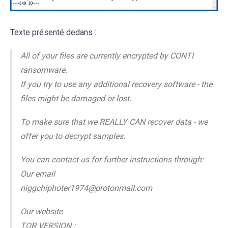
Texte présenté dedans :
Аll оf уоur files аrе currеntlу еncrуptеd bу CОNTI
rаnsоmwаrе.
If you try to use any additional recovery software - the
files might be damaged or lost.
To make sure that we REALLY CAN recover data - we
offer you to decrypt samples.
You can contact us for further instructions through:
Our email
niggchiphoter1974@protonmail.com
Our website
TOR VERSION :