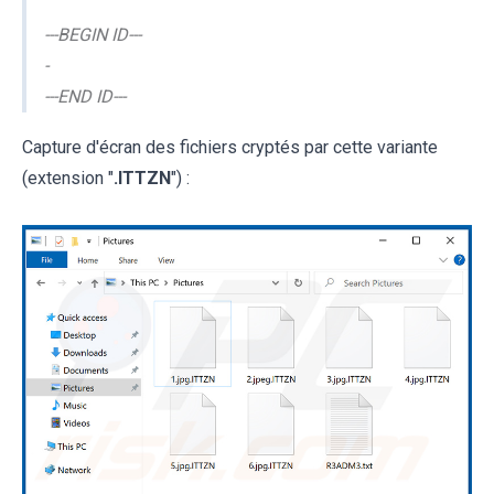
---BEGIN ID---
-
---END ID---
Capture d'écran des fichiers cryptés par cette variante
(extension "
.ITTZN
") :