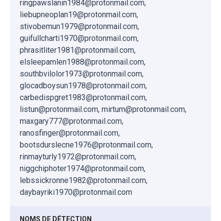
ringpawslanin1984@protonmail.com,
liebupneoplan19@protonmail.com,
stivobemun1979@protonmail.com,
guifullcharti1970@protonmail.com,
phrasitliter1981@protonmail.com,
elsleepamlen1988@protonmail.com,
southbvilolor1973@protonmail.com,
glocadboysun1978@protonmail.com,
carbedispgret1983@protonmail.com,
listun@protonmail.com, mirtum@protonmail.com,
maxgary777@protonmail.com,
ranosfinger@protonmail.com,
bootsdurslecne1976@protonmail.com,
rinmayturly1972@protonmail.com,
niggchiphoter1974@protonmail.com,
lebssickronne1982@protonmail.com,
daybayriki1970@protonmail.com
NOMS DE DÉTECTION