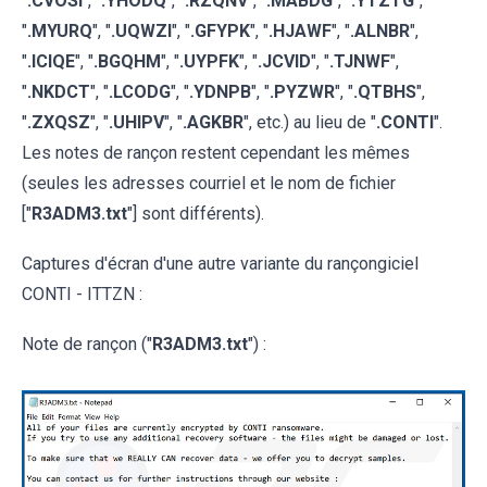
"
.CVOSI
", "
.YHODQ
", "
.RZQNV
", "
.MABDG
", "
.YTZTG
",
"
.MYURQ
", "
.UQWZI
", "
.GFYPK
", "
.HJAWF
", "
.ALNBR
",
"
.ICIQE
", "
.BGQHM
", "
.UYPFK
", "
.JCVID
", "
.TJNWF
",
"
.NKDCT
", "
.LCODG
", "
.YDNPB
", "
.PYZWR
", "
.QTBHS
",
"
.ZXQSZ
", "
.UHIPV
", "
.AGKBR
", etc.) au lieu de "
.CONTI
".
Les notes de rançon restent cependant les mêmes
(seules les adresses courriel et le nom de fichier
["
R3ADM3.txt
"] sont différents).
Captures d'écran d'une autre variante du rançongiciel
CONTI - ITTZN :
Note de rançon ("
R3ADM3.txt
") :