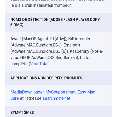
le biais d'un installateur trompeur
NOMS DE DÉTECTION (ADOBE FLASH PLAYER COPY
5.DMG)
Avast (MacOS:Agent-FJ [Adw]), BitDefender
(Adware.MAC.Bundlore.EGJ), Emsisoft
(Adware.MAC.Bundlore.EGJ (B)), Kaspersky (Not-a-
virus:HEUR:AdWare.OSX.Bnodlero.ah), Liste
complète (
VirusTotal
)
APPLICATIONS NON DÉSIRÉES PROMUES
MediaDownloader
,
MyCouponsmart
,
Easy Mac
Care
et l'adresse
searchmine.net
SYMPTÔMES