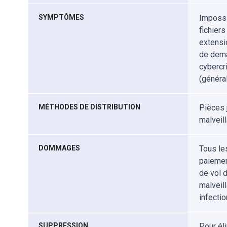
SYMPTÔMES
Impossib
fichier
extensi
de dema
cybercr
(général
MÉTHODES DE DISTRIBUTION
Pièces 
malveill
DOMMAGES
Tous le
paiemen
de vol 
malveil
infectio
SUPPRESSION
Pour él