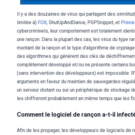
Il y a des douzaines de virus qui partagent des similitu
limitée à)
FOX
,
ShutUpAndDance
,
PGPSnippet
, et
Princ
cybercriminels, leur comportement est totalement ident
une rançon. Dans la plupart des cas, les virus du type r
montant de la rançon et le type d'algorithme de cryptage 
des algorithmes qui génèrent des clés de déchiffrement
complètement développé et/ou ne présente certains bog
(sans intervention des développeurs) est impossible. RY
arguments en faveur du maintien de sauvegardes réguliè
un serveur distant ou sur un périphérique de stockage déb
les chiffreront probablement en même temps que les fic
Comment le logiciel de rançon a-t-il infec
Afin de les propager, les développeurs de logiciels de r