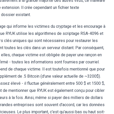
airement à la grande majorité des autres virus, ce malware
 extension. Il crée cependant un fichier texte
 dossier existant.
age qui informe les victimes du cryptage et les encourage à
que RYUK utilise les
algorithmes de scriptage RSA-4096 et
rs clés uniques qui sont nécessaires pour restaurer les
t toutes les clés dans un serveur distant. Par conséquent,
elles, chaque victime est obligée de payer une rançon en
rmé - toutes les informations sont fournies par courriel.
pend de chaque victime. Il est toutefois mentionné que pour
pplément de .5 Bitcoin (d'une valeur actuelle de ~3200$).
assez élevé - il fluctue généralement entre 500 $ et 1500 $,
ent de mentionner que RYUK est également conçu pour cibler
urs à la fois. Ainsi, même si payer des milliers de dollars
s grandes entreprises sont souvent d'accord, car les données
ieuses. Le plus important, c'est qu'aussi bas ou haut soit-