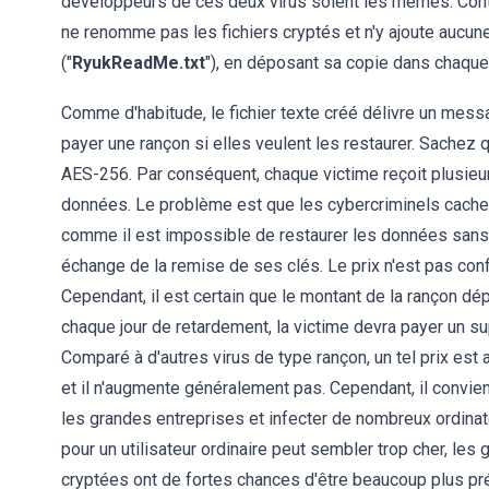
développeurs de ces deux virus soient les mêmes. Contr
ne renomme pas les fichiers cryptés et n'y ajoute aucune
("
RyukReadMe.txt
"), en déposant sa copie dans chaque
Comme d'habitude, le fichier texte créé délivre un mess
payer une rançon si elles veulent les restaurer. Sachez 
AES-256
. Par conséquent, chaque victime reçoit plusieu
données. Le problème est que les cybercriminels cachen
comme il est impossible de restaurer les données sans 
échange de la remise de ses clés. Le prix n'est pas confi
Cependant, il est certain que le montant de la rançon dé
chaque jour de retardement, la victime devra payer un su
Comparé à d'autres virus de type rançon, un tel prix est 
et il n'augmente généralement pas. Cependant, il convi
les grandes entreprises et infecter de nombreux ordinate
pour un utilisateur ordinaire peut sembler trop cher, le
cryptées ont de fortes chances d'être beaucoup plus préc