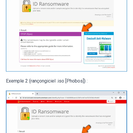
Exemple 2 (rançongiciel .iso [Phobos]) :