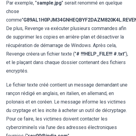
Par exemple, "
sample.jpg
" serait renommé en quelque
chose
comme"
G89AL1H0PJM34GNHEQBYF2DAZM820K4L.REVE
De plus, Revenge va exécuter plusieurs commandes afin
de supprimer les copies en arrière-plan et désactiver la
récupération de démarrage de Windows. Après cela,
Revenge créera un fichier texte ("
# !!!HELP_FILE!!! #.txt
"),
et le plaçant dans chaque dossier contenant des fichiers
encryptés.
Le fichier texte créé contient un message demandant une
rançon rédigé en anglais, en italien, en allemand, en
polonais et en coréen. Le message informe les victimes
du cryptage et les incite à acheter un outil de décryptage.
Pour ce faire, les victimes doivent contacter les
cybercriminels via l'une des adresses électroniques
fournies ("
rev00@india.com
",