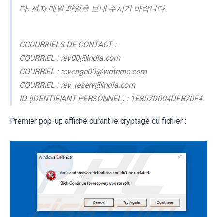
다. 전자 메일 파일을 보내 주시기 바랍니다.
CCOURRIELS DE CONTACT :
COURRIEL : rev00@india.com
COURRIEL : revenge00@writeme.com
COURRIEL : rev_reserv@india.com
ID (IDENTIFIANT PERSONNEL) : 1E857D004DFB70F4
Premier pop-up affiché durant le cryptage du fichier :