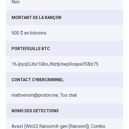
Non
MONTANT DE LA RANÇON
500 $ en bitcoins
PORTEFEUILLE BTC
16JpyqQJ6z1GbxJNztjUnepXsqee3SBz75
CONTACT CYBERCRIMINEL
mattvenom@proton.me, Tox chat
NOMS DES DÉTECTIONS
Avast (Win32:RansomX-gen [Ransom]), Combo