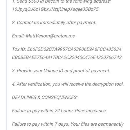
1. Send $500 in Bitcoin to the following address:
16JpyqQJ6z1GbxJNztjUnepXsqee3SBz75
2. Contact us immediately after payment:
Email: MattVenom@proton.me
Tox ID: E66F2D02C7A9957CA63906E9A6FCC485634
CB0BEBAEE7E648170CA2C22040C476E4220766742
3. Provide your Unique ID and proof of payment.
4. After verification, you will receive the decryption tool.
DEADLINES & CONSEQUENCES:
Failure to pay within 72 hours: Price increases.
Failure to pay within 7 days: Your files are permanently