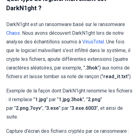
DarkN1ght ?
DarkN1ght est un ransomware basé sur le ransomware
Chaos
. Nous avons découvert DarkN1ght lors de notre
analyse des échantillons soumis à
VirusTotal
. Une fois
que le logiciel malveillant s'est infiltré dans le système, il
crypte les fichiers, ajoute différentes extensions (quatre
caractères aléatoires, par exemple, "
.3hok
") aux noms de
fichiers et laisse tomber sa note de rançon ("
read_it.txt
").
Exemple de la façon dont DarkN1ght renomme les fichiers
: il remplace "
1.jpg
" par "
1.jpg.3hok
", "
2.png
"
par "
2.png.7oyv
", "
3.exe
" par "
3.exe.6003
", et ainsi de
suite.
Capture d'écran des fichiers cryptés par ce ransomware :