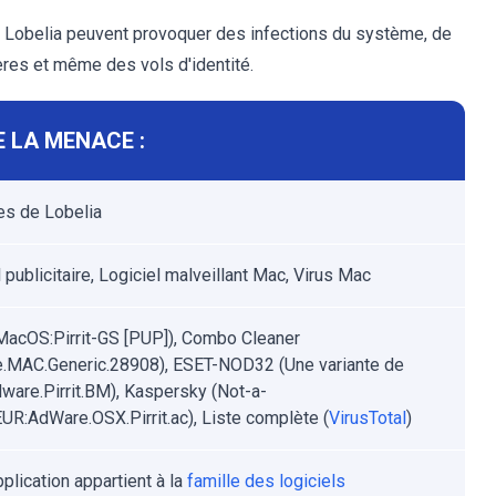
me Lobelia peuvent provoquer des infections du système, de
ères et même des vols d'identité.
 LA MENACE :
s de Lobelia
 publicitaire, Logiciel malveillant Mac, Virus Mac
MacOS:Pirrit-GS [PUP]), Combo Cleaner
.MAC.Generic.28908), ESET-NOD32 (Une variante de
are.Pirrit.BM), Kaspersky (Not-a-
EUR:AdWare.OSX.Pirrit.ac), Liste complète (
VirusTotal
)
plication appartient à la
famille des logiciels