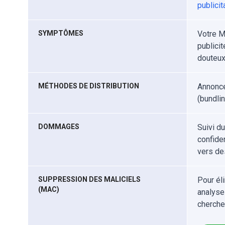
publicit
SYMPTÔMES
Votre M
publici
douteux
MÉTHODES DE DISTRIBUTION
Annonce
(bundlin
DOMMAGES
Suivi d
confiden
vers de
SUPPRESSION DES MALICIELS
Pour él
(MAC)
analyse
cherche