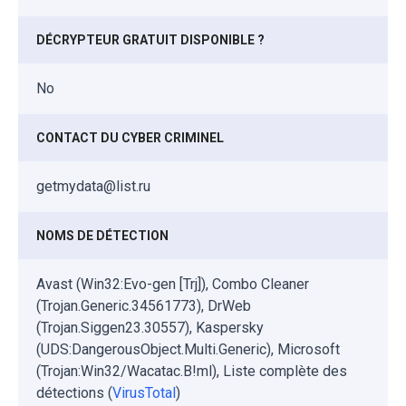
DÉCRYPTEUR GRATUIT DISPONIBLE ?
No
CONTACT DU CYBER CRIMINEL
getmydata@list.ru
NOMS DE DÉTECTION
Avast (Win32:Evo-gen [Trj]), Combo Cleaner
(Trojan.Generic.34561773), DrWeb
(Trojan.Siggen23.30557), Kaspersky
(UDS:DangerousObject.Multi.Generic), Microsoft
(Trojan:Win32/Wacatac.B!ml), Liste complète des
détections (
VirusTotal
)