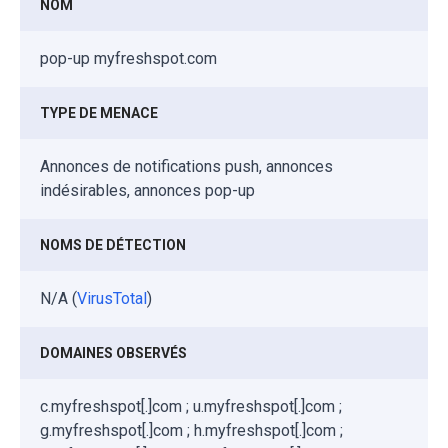
NOM
pop-up myfreshspot.com
TYPE DE MENACE
Annonces de notifications push, annonces
indésirables, annonces pop-up
NOMS DE DÉTECTION
N/A (
VirusTotal
)
DOMAINES OBSERVÉS
c.myfreshspot[.]com ; u.myfreshspot[.]com ;
g.myfreshspot[.]com ; h.myfreshspot[.]com ;