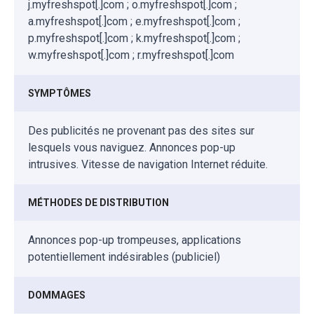
j.myfreshspot[.]com ; o.myfreshspot[.]com ;
a.myfreshspot[.]com ; e.myfreshspot[.]com ;
p.myfreshspot[.]com ; k.myfreshspot[.]com ;
w.myfreshspot[.]com ; r.myfreshspot[.]com
SYMPTÔMES
Des publicités ne provenant pas des sites sur
lesquels vous naviguez. Annonces pop-up
intrusives. Vitesse de navigation Internet réduite.
MÉTHODES DE DISTRIBUTION
Annonces pop-up trompeuses, applications
potentiellement indésirables (publiciel)
DOMMAGES