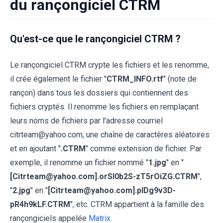
du rançongiciel CTRM
Qu'est-ce que le rançongiciel CTRM ?
Le rançongiciel CTRM crypte les fichiers et les renomme,
il crée également le fichier "
CTRM_INFO.rtf
" (note de
rançon) dans tous les dossiers qui contiennent des
fichiers cryptés. Il renomme les fichiers en remplaçant
leurs noms de fichiers par l'adresse courriel
citrteam@yahoo.com, une chaîne de caractères aléatoires
et en ajoutant "
.CTRM
" comme extension de fichier. Par
exemple, il renomme un fichier nommé "
1.jpg
" en "
[Citrteam@yahoo.com].orSl0b2S-zT5rOiZG.CTRM
",
"
2.jpg
" en "
[Citrteam@yahoo.com].plDg9v3D-
pR4h9kLF.CTRM
", etc. CTRM appartient à la famille des
rançongiciels appelée
Matrix
.