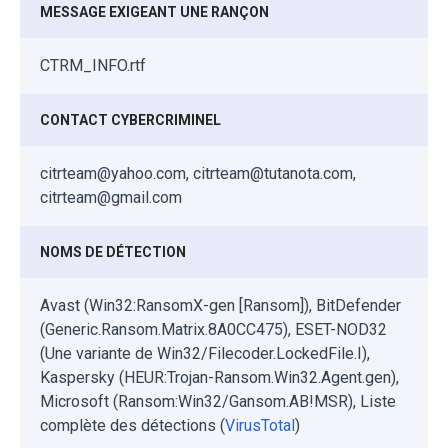
MESSAGE EXIGEANT UNE RANÇON
CTRM_INFO.rtf
CONTACT CYBERCRIMINEL
citrteam@yahoo.com, citrteam@tutanota.com,
citrteam@gmail.com
NOMS DE DÉTECTION
Avast (Win32:RansomX-gen [Ransom]), BitDefender
(Generic.Ransom.Matrix.8A0CC475), ESET-NOD32
(Une variante de Win32/Filecoder.LockedFile.I),
Kaspersky (HEUR:Trojan-Ransom.Win32.Agent.gen),
Microsoft (Ransom:Win32/Gansom.AB!MSR), Liste
complète des détections (
VirusTotal
)