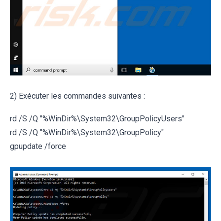
2) Exécuter les commandes suivantes :
rd /S /Q "%WinDir%\System32\GroupPolicyUsers"
rd /S /Q "%WinDir%\System32\GroupPolicy"
gpupdate /force