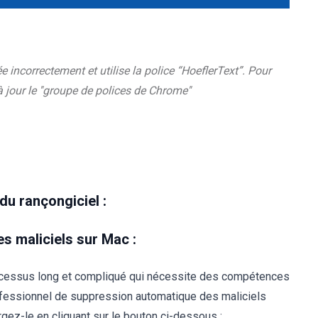
incorrectement et utilise la police “HoeflerText”. Pour
 à jour le ''groupe de polices de Chrome''
u rançongiciel :
s maliciels sur Mac :
ocessus long et compliqué qui nécessite des compétences
ofessionnel de suppression automatique des maliciels
ez-le en cliquant sur le bouton ci-dessous :