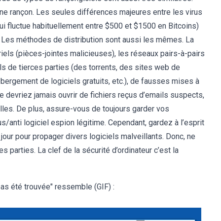
ne rançon. Les seules différences majeures entre les virus
ui fluctue habituellement entre $500 et $1500 en Bitcoins)
é. Les méthodes de distribution sont aussi les mêmes. La
riels (pièces-jointes malicieuses), les réseaux pairs-à-pairs
ls de tierces parties (des torrents, des sites web de
bergement de logiciels gratuits, etc.), de fausses mises à
 ne devriez jamais ouvrir de fichiers reçus d’emails suspects,
ielles. De plus, assure-vous de toujours garder vos
rus/anti logiciel espion légitime. Cependant, gardez à l’esprit
our pour propager divers logiciels malveillants. Donc, ne
es parties. La clef de la sécurité d’ordinateur c’est la
pas été trouvée" ressemble (GIF) :