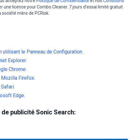
vous acceptez notre
Politique de Confidentialité
et nos
Conditions
er une licence pour Combo Cleaner. 7 jours d’essai limité gratuit
la société mère de PCRisk.
n utilisant le Panneau de Configuration.
net Explorer.
ogle Chrome.
Mozilla Firefox.
Safari.
rosoft Edge.
 de publicité Sonic Search: