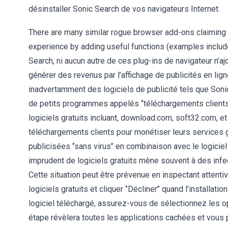
désinstaller Sonic Search de vos navigateurs Internet.
There are many similar rogue browser add-ons claiming t
experience by adding useful functions (examples includ
Search, ni aucun autre de ces plug-ins de navigateur n’ajo
générer des revenus par l’affichage de publicités en ligne
inadvertamment des logiciels de publicité tels que Sonic
de petits programmes appelés ‘’téléchargements client
logiciels gratuits incluant, download.com, soft32.com, e
téléchargements clients pour monétiser leurs services gr
publicisées ‘’sans virus’’ en combinaison avec le logiciel g
imprudent de logiciels gratuits mène souvent à des infect
Cette situation peut être prévenue en inspectant atten
logiciels gratuits et cliquer ‘’Décliner’’ quand l’installa
logiciel téléchargé, assurez-vous de sélectionnez les opti
étape révèlera toutes les applications cachées et vous p