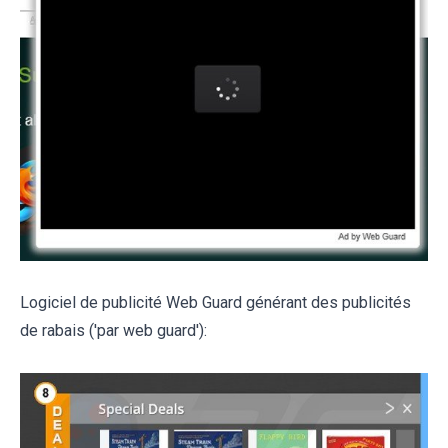
Logiciel de publicité Web Guard générant des publicités
de rabais ('par web guard'):