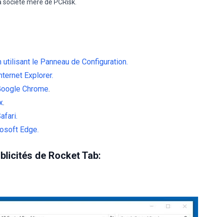
la société mère de PCRisk.
 utilisant le Panneau de Configuration.
ternet Explorer.
 Google Chrome
.
x
.
fari.
rosoft Edge.
licités de Rocket Tab: