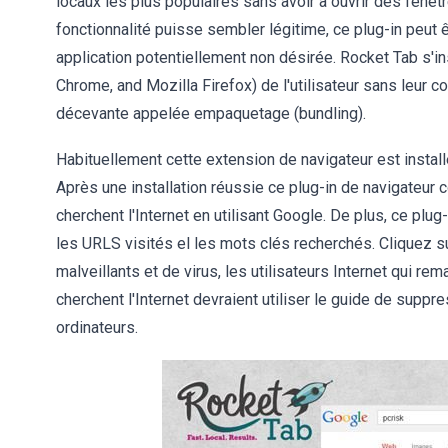
locaux les plus populaires sans avoir à ouvrir des fenêt
fonctionnalité puisse sembler légitime, ce plug-in peut 
application potentiellement non désirée. Rocket Tab s'ins
Chrome, and Mozilla Firefox) de l'utilisateur sans leur 
décevante appelée empaquetage (bundling).
Habituellement cette extension de navigateur est installée
Après une installation réussie ce plug-in de navigateur 
cherchent l'Internet en utilisant Google. De plus, ce plug-i
les URLS visités el les mots clés recherchés. Cliquez s
malveillants et de virus, les utilisateurs Internet qui re
cherchent l'Internet devraient utiliser le guide de suppre
ordinateurs.