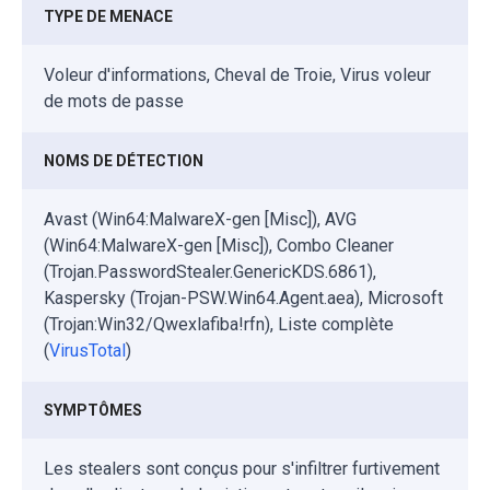
TYPE DE MENACE
Voleur d'informations, Cheval de Troie, Virus voleur
de mots de passe
NOMS DE DÉTECTION
Avast (Win64:MalwareX-gen [Misc]), AVG
(Win64:MalwareX-gen [Misc]), Combo Cleaner
(Trojan.PasswordStealer.GenericKDS.6861),
Kaspersky (Trojan-PSW.Win64.Agent.aea), Microsoft
(Trojan:Win32/Qwexlafiba!rfn), Liste complète
(
VirusTotal
)
SYMPTÔMES
Les stealers sont conçus pour s'infiltrer furtivement