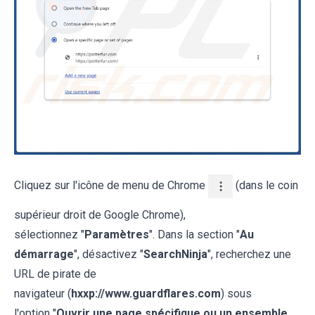
Cliquez sur l'icône de menu de Chrome
(dans le coin
supérieur droit de Google Chrome),
sélectionnez "
Paramètres
". Dans la section "
Au
démarrage
", désactivez "
SearchNinja
", recherchez une
URL de pirate de
navigateur (
hxxp://www.guardflares.com
) sous
l'option "
Ouvrir une page spécifique ou un ensemble