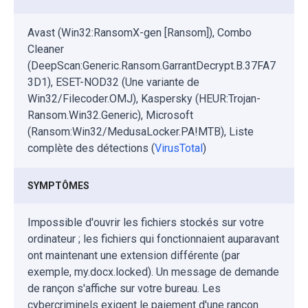
Avast (Win32:RansomX-gen [Ransom]), Combo
Cleaner
(DeepScan:Generic.Ransom.GarrantDecrypt.B.37FA7
3D1), ESET-NOD32 (Une variante de
Win32/Filecoder.OMJ), Kaspersky (HEUR:Trojan-
Ransom.Win32.Generic), Microsoft
(Ransom:Win32/MedusaLocker.PA!MTB), Liste
complète des détections (
VirusTotal
)
SYMPTÔMES
Impossible d'ouvrir les fichiers stockés sur votre
ordinateur ; les fichiers qui fonctionnaient auparavant
ont maintenant une extension différente (par
exemple, my.docx.locked). Un message de demande
de rançon s'affiche sur votre bureau. Les
cybercriminels exigent le paiement d'une rançon