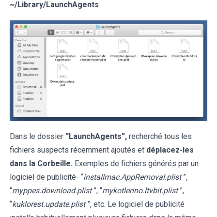
~/
Library/LaunchAgents
Dans le dossier
“LaunchAgents”,
recherché tous les
fichiers suspects récemment ajoutés et
déplacez-les
dans la Corbeille.
Exemples de fichiers générés par un
logiciel de publicité- “
installmac.AppRemoval.plist
”,
“
myppes.download.plist
”, “
mykotlerino.ltvbit.plist
”,
“
kuklorest.update.plist
”, etc. Le logiciel de publicité