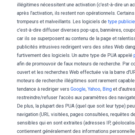
illégitimes nécessitent une activation (c'est-à-dire un
après l'activation, ils restent non opérationnels. Certain
trompeurs et malveillants. Les logiciels de
type publicie
c'est-à-dire diffuser diverses pop-ups, bannières, coupons
car ils se superposent au contenu de la page et ralentiss
publicités intrusives redirigent vers des sites Web dan
furtivement des logiciels. Un autre type de PUA appelé
afin de promouvoir de faux moteurs de recherche. Par c
ouvert et les recherches Web effectuée via la barre d'U
moteurs de recherche illégitimes sont rarement capables
tendance à rediriger vers
Google
,
Yahoo
,
Bing
et d'autre
restreindre/refuser l'accès aux paramètres des navigate
De plus, la plupart des PUA (quel que soit leur type) peuv
navigation (URL visitées, pages consultées, requêtes de 
sensibles qui en sont extraites (adresses IP, géolocalis
contiennent généralement des informations personnellem