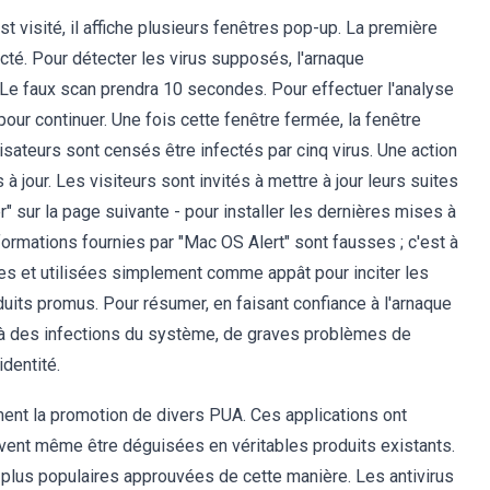
t visité, il affiche plusieurs fenêtres pop-up. La première
ecté. Pour détecter les virus supposés, l'arnaque
 Le faux scan prendra 10 secondes. Pour effectuer l'analyse
 pour continuer. Une fois cette fenêtre fermée, la fenêtre
isateurs sont censés être infectés par cinq virus. Une action
 à jour. Les visiteurs sont invités à mettre à jour leurs suites
er" sur la page suivante - pour installer les dernières mises à
formations fournies par "Mac OS Alert" sont fausses ; c'est à
s et utilisées simplement comme appât pour inciter les
oduits promus. Pour résumer, en faisant confiance à l'arnaque
s à des infections du système, de graves problèmes de
identité.
nt la promotion de divers PUA. Ces applications ont
euvent même être déguisées en véritables produits existants.
s plus populaires approuvées de cette manière. Les antivirus