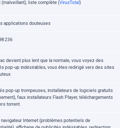
 (malveillant), liste complète (
VirusTotal
)
s applications douteuses
98.236
ac devient plus lent que la normale, vous voyez des
tés pop-up indésirables, vous êtes redirigé vers des sites
uteux.
tés pop-up trompeuses, installateurs de logiciels gratuits
pement), faux installateurs Flash Player, téléchargements
ers torrent.
u navigateur Internet (problèmes potentiels de
tialité), affichage de publicités indésirables, redirection