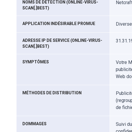
NOMS DE DÉTECTION
(ONLINE-VIRUS-
Netcraft
SCAN[.]BEST)
APPLICATION INDÉSIRABLE PROMUE
Diverse
ADRESSE IP DE SERVICE
(ONLINE-VIRUS-
31.31.1
SCAN[.]BEST)
SYMPTÔMES
Votre M
publici
Web do
MÉTHODES DE DISTRIBUTION
Publici
(regrou
de fichi
DOMMAGES
Suivi d
confiden