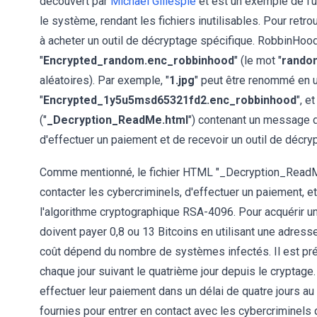
découvert par
Michael Gillespie
et est un exemple de l'
le système, rendant les fichiers inutilisables. Pour retro
à acheter un outil de décryptage spécifique. RobbinHood
"
Encrypted_random.enc_robbinhood
" (le mot "
rando
aléatoires). Par exemple, "
1.jpg
" peut être renommé en u
"
Encrypted_1y5u5msd65321fd2.enc_robbinhood
", e
("
_Decryption_ReadMe.html
") contenant un message de
d'effectuer un paiement et de recevoir un outil de décry
Comme mentionné, le fichier HTML "_Decryption_ReadMe.
contacter les cybercriminels, d'effectuer un paiement, e
l'algorithme cryptographique RSA-4096. Pour acquérir un 
doivent payer 0,8 ou 13 Bitcoins en utilisant une adress
coût dépend du nombre de systèmes infectés. Il est pré
chaque jour suivant le quatrième jour depuis le cryptag
effectuer leur paiement dans un délai de quatre jours au
fournies pour entrer en contact avec les cybercriminels