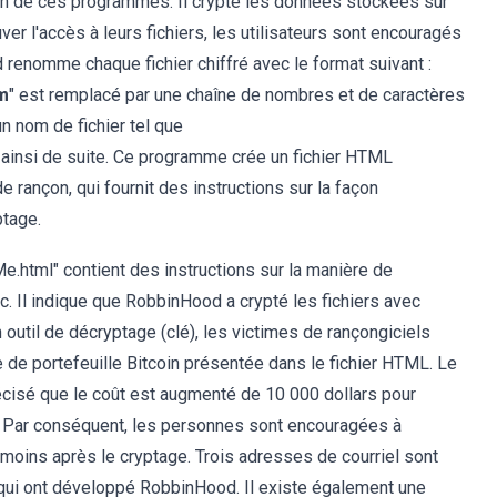
un de ces programmes. Il crypte les données stockées sur
uver l'accès à leurs fichiers, les utilisateurs sont encouragés
 renomme chaque fichier chiffré avec le format suivant :
m
" est remplacé par une chaîne de nombres et de caractères
n nom de fichier tel que
t ainsi de suite. Ce programme crée un fichier HTML
 rançon, qui fournit des instructions sur la façon
ptage.
html" contient des instructions sur la manière de
tc. Il indique que RobbinHood a crypté les fichiers avec
outil de décryptage (clé), les victimes de rançongiciels
e de portefeuille Bitcoin présentée dans le fichier HTML. Le
cisé que le coût est augmenté de 10 000 dollars pour
e. Par conséquent, les personnes sont encouragées à
 moins après le cryptage. Trois adresses de courriel sont
 qui ont développé RobbinHood. Il existe également une