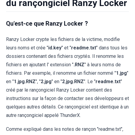
du rançongiciel Ranzy Locker
Qu'est-ce que Ranzy Locker ?
Ranzy Locker crypte les fichiers de la victime, modifie
leurs noms et crée "
id.key
" et "
readme.txt
" dans tous les
dossiers contenant des fichiers cryptés. Il renomme les
fichiers en ajoutant l' extension "
.RNZ
" à leurs noms de
fichiers. Par exemple, il renomme un fichier nommé "
1.jpg
"
en "
1.jpg.RNZ
", "
2.jpg
" en "
2.jpg.RNZ
". Le "
readme.txt
"
créé par le rançongiciel Ranzy Locker contient des
instructions sur la façon de contacter ses développeurs et
quelques autres détails. Ce rançongiciel est identique à un
autre rançongiciel appelé ThunderX.
Comme expliqué dans les notes de rançon "readme.txt",