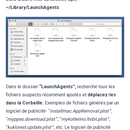
~/
Library/LaunchAgents
Dans le dossier
“LaunchAgents”,
recherché tous les
fichiers suspects récemment ajoutés et
déplacez-les
dans la Corbeille.
Exemples de fichiers générés par un
logiciel de publicité- “
installmac.AppRemoval.plist
”,
“
myppes.download.plist
”, “
mykotlerino.ltvbit.plist
”,
“
kuklorest.update.plist
”, etc. Le logiciel de publicité