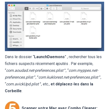
Dans le dossier “
LaunchDaemons
” , rechercher tous les
fichiers suspects récemment ajoutés . Par exemple,
“
com.aoudad.net-preferences.plist
”, “
com.myppes.net-
preferences.plist
”, "
com.kuklorest.net-preferences.plist
”,
“
com.avickUpd.plist
”, etc.,
et déplacez-les dans la
Corbeille
.
Scanner votre Mac avec Combo Cleaner: