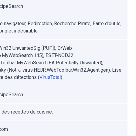
cipeSearch
e navigateur, Redirection, Recherche Pirate, Barre d'outils,
onglet indésirable
Win32:UnwantedSig [PUP]), DrWeb
e.MyWebSearch.145), ESET-NOD32
Toolbar.MyWebSearch.BA Potentially Unwanted),
ky (Not-a-virus:HEUR:WebToolbar.Win32.Agent.gen), Lise
e des détections (
VirusTotal
)
cipeSearch
 des recettes de cuisine.
com