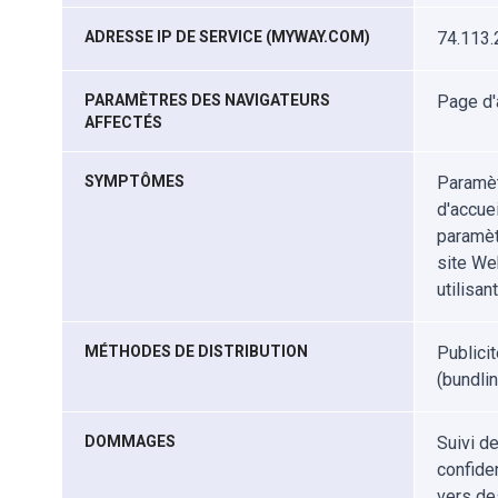
ADRESSE IP DE SERVICE (MYWAY.COM)
74.113.
PARAMÈTRES DES NAVIGATEURS
Page d'
AFFECTÉS
SYMPTÔMES
Paramèt
d'accue
paramètr
site We
utilisan
MÉTHODES DE DISTRIBUTION
Publici
(bundlin
DOMMAGES
Suivi d
confiden
vers de