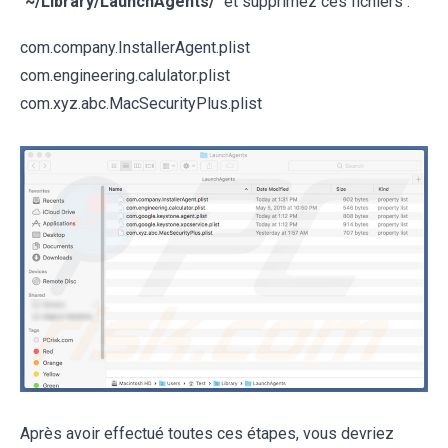
"
~/Library/LaunchAgents/
" et supprimez ces fichiers :
com.company.InstallerAgent.plist
com.engineering.calulator.plist
com.xyz.abc.MacSecurityPlus.plist
Après avoir effectué toutes ces étapes, vous devriez