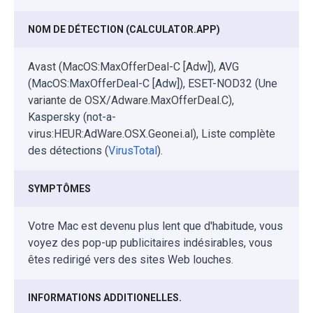
NOM DE DÉTECTION (CALCULATOR.APP)
Avast (MacOS:MaxOfferDeal-C [Adw]), AVG
(MacOS:MaxOfferDeal-C [Adw]), ESET-NOD32 (Une
variante de OSX/Adware.MaxOfferDeal.C),
Kaspersky (not-a-
virus:HEUR:AdWare.OSX.Geonei.al), Liste complète
des détections (
VirusTotal
).
SYMPTÔMES
Votre Mac est devenu plus lent que d'habitude, vous
voyez des pop-up publicitaires indésirables, vous
êtes redirigé vers des sites Web louches.
INFORMATIONS ADDITIONELLES.