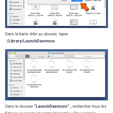
Dans la barre
Aller au dossier,
taper
:
/Library/LaunchDaemons
Dans le dossier
“LaunchDaemons” ,
rechercher tous les