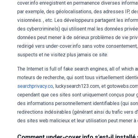
cover.info enregistrent en permanence diverses informat
par exemple, des géolocalisations, des adresses IP, 
visionnées. , etc. Les développeurs partagent les infor
des cybercriminels) qui utilisent mal les données privé
données peut mener à de sérieux problèmes de vie privée
redirigé vers under-cover.info sans votre consentement, 
suspects et ne visitez plus jamais ce site.
The Internet is full of fake search engines, all of which a
moteurs de recherche, qui sont tous virtuellement ident
searchprivacy.co
, luckysearch123.com, et gotowebs.com
cependant que ces sites sont uniquement conçus pour gé
des informations personnellement identifiables (qui son
redirections indésirables (générant ainsi du trafic vers 
des sites web malicieux et leur utilisation peut mener à
Comment under-cover.info s'est-il installé