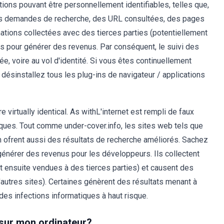
ions pouvant être personnellement identifiables, telles que,
des demandes de recherche, des URL consultées, des pages
mations collectées avec des tierces parties (potentiellement
es pour générer des revenus. Par conséquent, le suivi des
, voire au vol d'identité. Si vous êtes continuellement
désinstallez tous les plug-ins de navigateur / applications
re virtually identical. As withL'internet est rempli de faux
iques. Tout comme under-cover.info, les sites web tels que
 ofrent aussi des résultats de recherche améliorés. Sachez
nérer des revenus pour les développeurs. Ils collectent
t ensuite vendues à des tierces parties) et causent des
d'autres sites). Certaines génèrent des résultats menant à
 des infections informatiques à haut risque.
 sur mon ordinateur?