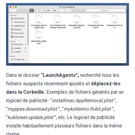
Dans le dossier
“LaunchAgents”,
recherché tous les
fichiers suspects récemment ajoutés et
déplacez-les
dans la Corbeille.
Exemples de fichiers générés par un
logiciel de publicité- “
installmac.AppRemoval.plist
”,
“
myppes.download.plist
”, “
mykotlerino.ltvbit.plist
”,
“
kuklorest.update.plist
”, etc. Le logiciel de publicité
installe habituellement plusieurs fichiers dans la même
chaîne.