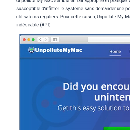
Unpollute My Mac semble en fait approprié et pratique. C
susceptible d'infiltrer le système sans demander une pe
utilisateurs réguliers. Pour cette raison, Unpollute My
indésirable (API).