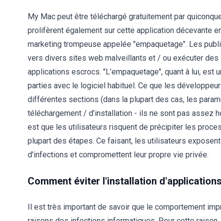
My Mac peut être téléchargé gratuitement par quiconque
prolifèrent également sur cette application décevante en
marketing trompeuse appelée "empaquetage". Les publicit
vers divers sites web malveillants et / ou exécuter des 
applications escrocs. "L’empaquetage", quant à lui, est
parties avec le logiciel habituel. Ce que les développeu
différentes sections (dans la plupart des cas, les par
téléchargement / d’installation - ils ne sont pas assez 
est que les utilisateurs risquent de précipiter les proce
plupart des étapes. Ce faisant, les utilisateurs expos
d'infections et compromettent leur propre vie privée.
Comment éviter l'installation d'application
Il est très important de savoir que le comportement imp
raisons des infections informatiques. Pour cette raison, i