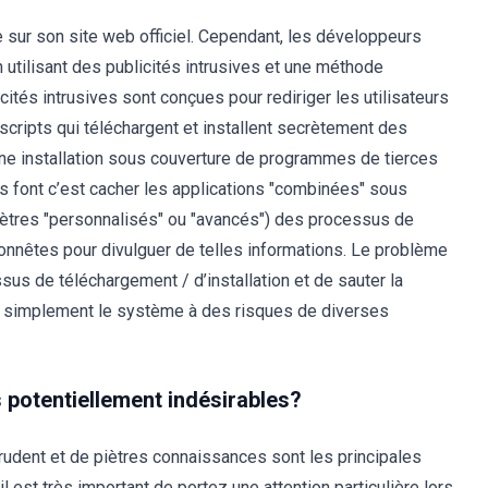
 sur son site web officiel. Cependant, les développeurs
 utilisant des publicités intrusives et une méthode
és intrusives sont conçues pour rediriger les utilisateurs
scripts qui téléchargent et installent secrètement des
 une installation sous couverture de programmes de tierces
rs font c’est cacher les applications "combinées" sous
amètres "personnalisés" ou "avancés") des processus de
honnêtes pour divulguer de telles informations. Le problème
ssus de téléchargement / d’installation et de sauter la
ent simplement le système à des risques de diverses
s potentiellement indésirables?
rudent et de piètres connaissances sont les principales
l est très important de portez une attention particulière lors