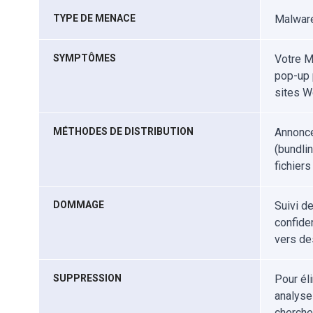
TYPE DE MENACE
Malware
SYMPTÔMES
Votre M
pop-up 
sites W
MÉTHODES DE DISTRIBUTION
Annonce
(bundlin
fichiers
DOMMAGE
Suivi d
confiden
vers de
SUPPRESSION
Pour él
analyse
cherche