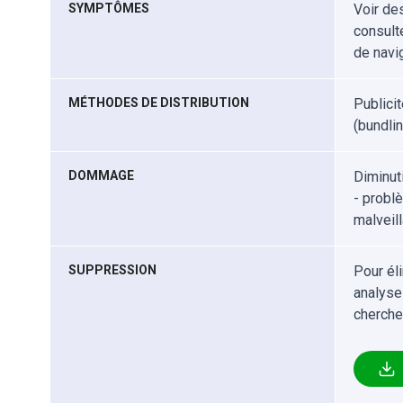
SYMPTÔMES
Voir de
consult
de navig
MÉTHODES DE DISTRIBUTION
Publici
(bundlin
DOMMAGE
Diminut
- probl
malveil
SUPPRESSION
Pour él
analyse
cherche