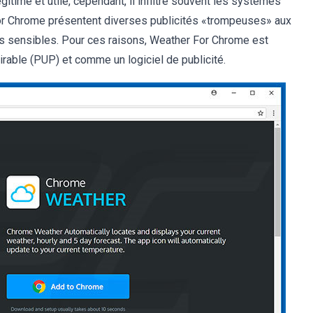
gitime et utile, cependant, il infiltre souvent les systèmes
For Chrome présentent diverses publicités «trompeuses» aux
s sensibles. Pour ces raisons, Weather For Chrome est
able (PUP) et comme un logiciel de publicité.