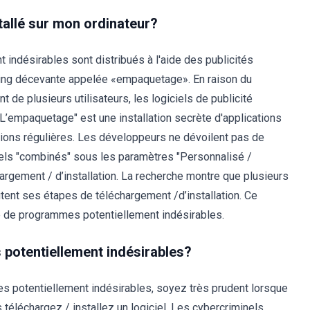
stallé sur mon ordinateur?
 indésirables sont distribués à l'aide des publicités
ing décevante appelée «empaquetage». En raison du
e plusieurs utilisateurs, les logiciels de publicité
L’empaquetage" est une installation secrète d'applications
ations régulières. Les développeurs ne dévoilent pas de
ciels "combinés" sous les paramètres "Personnalisé /
rgement / d’installation. La recherche montre que plusieurs
utent ses étapes de téléchargement /d’installation. Ce
e de programmes potentiellement indésirables.
s potentiellement indésirables?
mes potentiellement indésirables, soyez très prudent lorsque
s téléchargez / installez un logiciel. Les cybercriminels