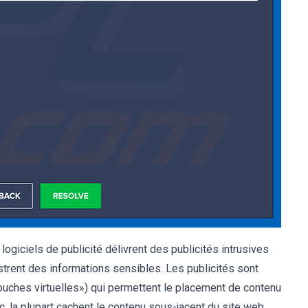
giciels de publicité délivrent des publicités intrusives
istrent des informations sensibles. Les publicités sont
couches virtuelles») qui permettent le placement de contenu
c, la plupart cachent le contenu sous-jacent du site web,