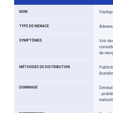
NOM
FileRep
TYPE DE MENACE
Adware,
SYMPTÔMES
Voir de
consult
de navig
MÉTHODES DE DISTRIBUTION
Publici
(bundlin
DOMMAGE
Diminut
- probl
malveil