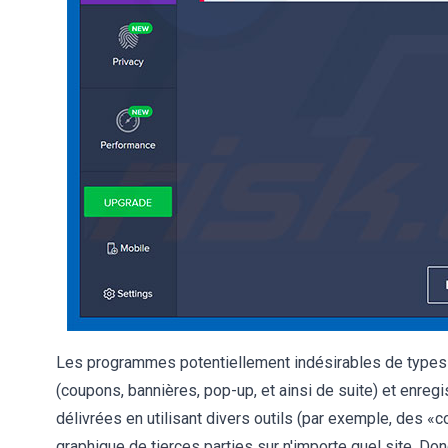
Les programmes potentiellement indésirables de types lo
(coupons, bannières, pop-up, et ainsi de suite) et enreg
délivrées en utilisant divers outils (par exemple, des «
graphique de tierces parties sur n'importe quel site. Don