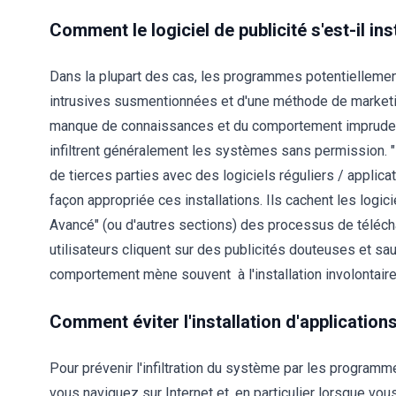
Comment le logiciel de publicité s'est-il in
Dans la plupart des cas, les programmes potentiellement
intrusives susmentionnées et d'une méthode de market
manque de connaissances et du comportement imprudent d
infiltrent généralement les systèmes sans permission. "
de tierces parties avec des logiciels réguliers / applic
façon appropriée ces installations. Ils cachent les logi
Avancé" (ou d'autres sections) des processus de télécha
utilisateurs cliquent sur des publicités douteuses et sa
comportement mène souvent à l'installation involontair
Comment éviter l'installation d'application
Pour prévenir l'infiltration du système par les program
vous naviguez sur Internet et, en particulier lorsque vou