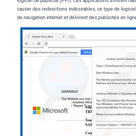
logiciel de publicité (PPI). Ces applications infiltrent
causer des redirections indésirables, ce type de logiciel
de navigation internet et délivrent des publicités en lign