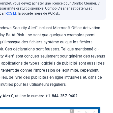
complet, vous devez acheter une licence pour Combo Cleaner. 7
essai limité gratuit disponible. Combo Cleaner est détenu et
 par
RCS LT
, la société mère de PCRisk.
ndows Security Alert" incluant Microsoft Office Activation
May Be At Risk - ne sont que quelques exemples parmi
 qu’il manque des fichiers système ou que les fichiers
 Ces déclarations sont fausses. Tel que mentionné ci-
ity Alert" sont conçues seulement pour générer des revenus
 applications de types logiciels de publicité sont aussi très
PPI tentent de donner l’impression de légitimité, cependant,
es, délivrer des publicités en ligne intrusives et, dans ce
nutiles pour les utilisateurs réguliers.
y Alert
", utilise le numéro
+1-844-257-9402
: