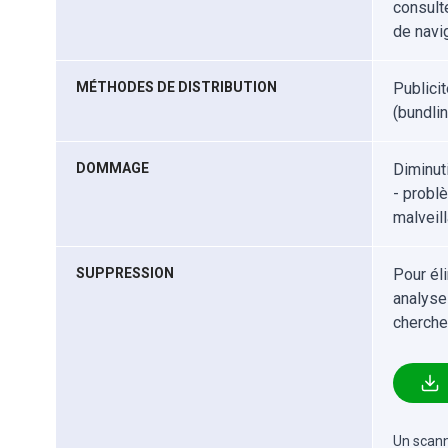
consult
de navig
MÉTHODES DE DISTRIBUTION
Publici
(bundlin
DOMMAGE
Diminut
- probl
malveil
SUPPRESSION
Pour él
analyse
cherche
Un scanne