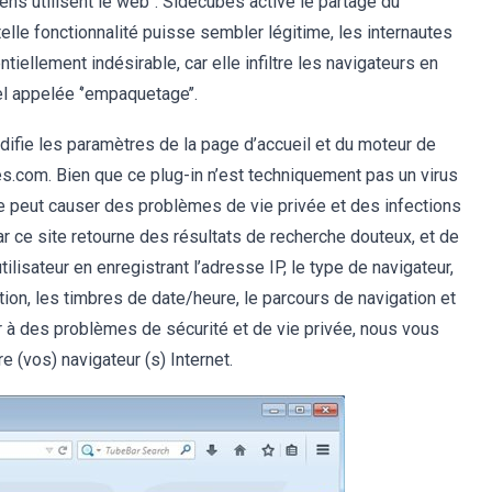
 gens utilisent le web’’. Sidecubes active le partage du
 telle fonctionnalité puisse sembler légitime, les internautes
iellement indésirable, car elle infiltre les navigateurs en
l appelée ‘’empaquetage’’.
modifie les paramètres de la page d’accueil et du moteur de
s.com. Bien que ce plug-in n’est techniquement pas un virus
me peut causer des problèmes de vie privée et des infections
r ce site retourne des résultats de recherche douteux, et de
’utilisateur en enregistrant l’adresse IP, le type de navigateur,
tion, les timbres de date/heure, le parcours de navigation et
à des problèmes de sécurité et de vie privée, nous vous
 (vos) navigateur (s) Internet.