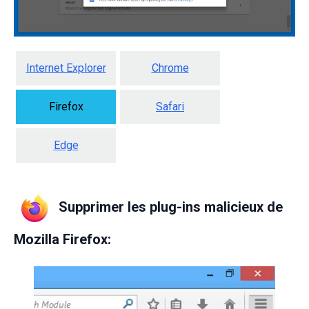
Internet Explorer
Chrome
Firefox
Safari
Edge
Supprimer les plug-ins malicieux de
Mozilla Firefox: