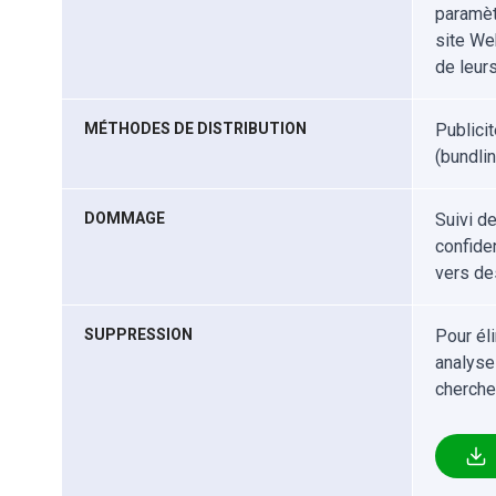
paramètr
site Web
de leur
MÉTHODES DE DISTRIBUTION
Publici
(bundlin
DOMMAGE
Suivi d
confiden
vers de
SUPPRESSION
Pour él
analyse
cherche