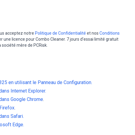
vous acceptez notre
Politique de Confidentialité
et nos
Conditions
er une licence pour Combo Cleaner. 7 jours d’essai limité gratuit
la société mère de PCRisk.
25 en utilisant le Panneau de Configuration.
ns Internet Explorer.
 dans Google Chrome
.
Firefox
.
ans Safari.
rosoft Edge.