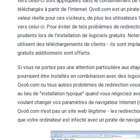
vers celui-ci sont appliquées sans le consentement de l'ut
téléchargés à partir de l'Internet. Qvo6.com est un pirat
valeur réelle pour ces visiteurs, de plus les utilisateurs I
vers celui-ci. Pour éviter de tels problèmes de redirectio
prudents lors de l'installation de logiciels gratuits. No
utilisent des téléchargements de clients - ils sont implan
gratuits additionnels sont offerts.
Si vous ne portez pas une attention particulière aux étap
pourraient être installés en combinaison avec des logicie
Qvo6.com ou tous autres problèmes de redirection vous dev
au lieu de ''installation typique'' quand vous négociez a
voulant changer vos paramètres de navigateur Internet (m
Qvo6.com n'est pas un site web légitime - les redirectio
que votre ordinateur est infecté avec un pirate de naviga