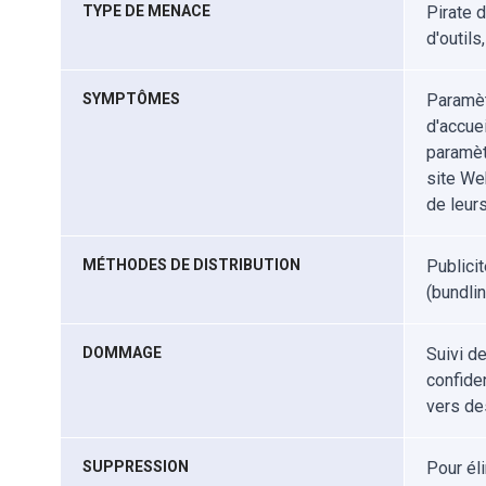
TYPE DE MENACE
Pirate d
d'outils
SYMPTÔMES
Paramèt
d'accue
paramètr
site Web
de leur
MÉTHODES DE DISTRIBUTION
Publici
(bundlin
DOMMAGE
Suivi d
confiden
vers de
SUPPRESSION
Pour él