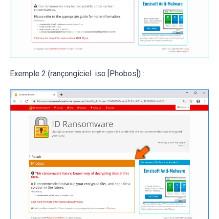
Exemple 2 (rançongiciel .iso [Phobos]) :