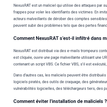
NexusRAT est un maliciel qui utilise des attaques par su
frappes pour voler les identifiants des victimes. En imit
acteurs malveillants de dérober des comptes sensibles
peuvent subir des problèmes tels que des pertes financiè
Comment NexusRAT s'est-il infiltré dans m
NexusRAT est distribué via des e-mails trompeurs contena
est cliquée, ouvre une page malveillante utilisant une UR
contenant un script VBS. Ce fichier VBS, s'il est exécuté,
Dans d'autres cas, les maliciels peuvent être distribués
logiciels piratés, des outils de craquage, des générateu
vulnérabilités logicielles, des téléchargeurs tiers, des 
Comment éviter l'installation de maliciels ?