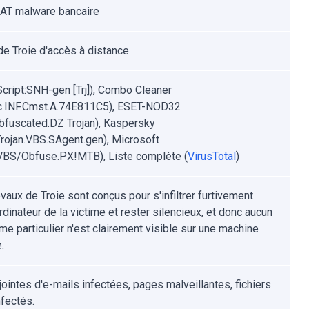
AT malware bancaire
de Troie d'accès à distance
Script:SNH-gen [Trj]), Combo Cleaner
c.INF.Cmst.A.74E811C5), ESET-NOD32
fuscated.DZ Trojan), Kaspersky
rojan.VBS.SAgent.gen), Microsoft
:VBS/Obfuse.PX!MTB), Liste complète (
VirusTotal
)
vaux de Troie sont conçus pour s'infiltrer furtivement
rdinateur de la victime et rester silencieux, et donc aucun
e particulier n'est clairement visible sur une machine
.
jointes d'e-mails infectées, pages malveillantes, fichiers
nfectés.