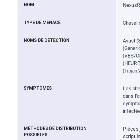
NOM
NexusR
TYPE DE MENACE
Cheval 
NOMS DE DÉTECTION
Avast (
(Generi
(VBS/Ob
(HEUR:T
(Trojan
SYMPTÔMES
Les che
dans l'o
symptôm
infectée
MÉTHODES DE DISTRIBUTION
Pièces 
POSSIBLES
script i