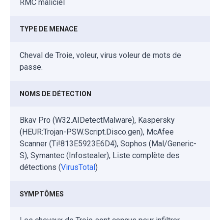
RMC maliciel
TYPE DE MENACE
Cheval de Troie, voleur, virus voleur de mots de
passe.
NOMS DE DÉTECTION
Bkav Pro (W32.AIDetectMalware), Kaspersky
(HEUR:Trojan-PSW.Script.Disco.gen), McAfee
Scanner (Ti!813E5923E6D4), Sophos (Mal/Generic-
S), Symantec (Infostealer), Liste complète des
détections (
VirusTotal
)
SYMPTÔMES