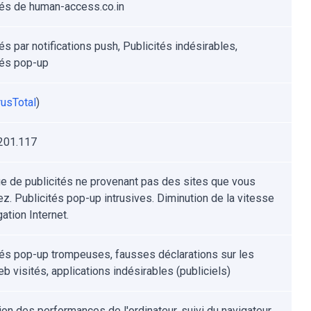
tés de human-access.co.in
és par notifications push, Publicités indésirables,
tés pop-up
rusTotal
)
201.117
ge de publicités ne provenant pas des sites que vous
ez. Publicités pop-up intrusives. Diminution de la vitesse
ation Internet.
tés pop-up trompeuses, fausses déclarations sur les
b visités, applications indésirables (publiciels)
ion des performances de l'ordinateur, suivi du navigateur