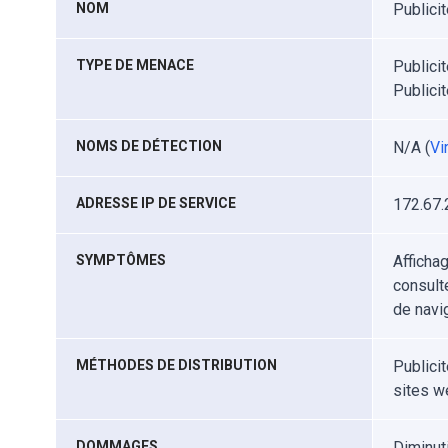
NOM
Publici
TYPE DE MENACE
Publicit
Publici
NOMS DE DÉTECTION
N/A (
Vi
ADRESSE IP DE SERVICE
172.67.
SYMPTÔMES
Afficha
consult
de navig
MÉTHODES DE DISTRIBUTION
Publici
sites we
DOMMAGES
Diminut