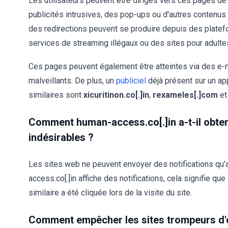
Les utilisateurs peuvent être dirigés vers ces pages d
publicités intrusives, des pop-ups ou d'autres contenu
des redirections peuvent se produire depuis des platef
services de streaming illégaux ou des sites pour adultes
Ces pages peuvent également être atteintes via des e
malveillants. De plus, un
publiciel
déjà présent sur un ap
similaires sont
xicuritinon.co[.]in
,
rexameles[.]com
e
Comment human-access.co[.]in a-t-il obten
indésirables ?
Les sites web ne peuvent envoyer des notifications qu'a
access.co[.]in affiche des notifications, cela signifie que
similaire a été cliquée lors de la visite du site.
Comment empêcher les sites trompeurs d'en