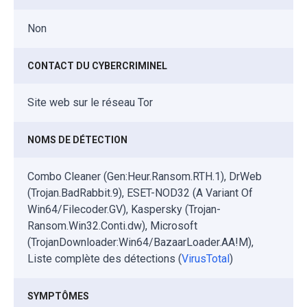
Non
CONTACT DU CYBERCRIMINEL
Site web sur le réseau Tor
NOMS DE DÉTECTION
Combo Cleaner (Gen:Heur.Ransom.RTH.1), DrWeb
(Trojan.BadRabbit.9), ESET-NOD32 (A Variant Of
Win64/Filecoder.GV), Kaspersky (Trojan-
Ransom.Win32.Conti.dw), Microsoft
(TrojanDownloader:Win64/BazaarLoader.AA!M),
Liste complète des détections (
VirusTotal
)
SYMPTÔMES