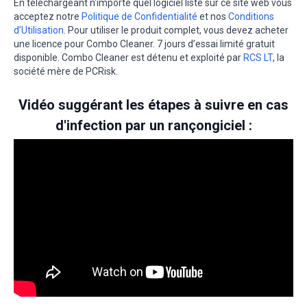
En téléchargeant n'importe quel logiciel listé sur ce site web vous
acceptez notre
Politique de Confidentialité
et nos
Conditions
d’Utilisation
. Pour utiliser le produit complet, vous devez acheter
une licence pour Combo Cleaner. 7 jours d’essai limité gratuit
disponible. Combo Cleaner est détenu et exploité par
RCS LT
, la
société mère de PCRisk.
Vidéo suggérant les étapes à suivre en cas
d'infection par un rançongiciel :