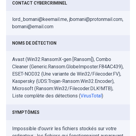
CONTACT CYBERCRIMINEL
lord_bomani@keemail.me, jbomani@protonmail.com,
bomani@email.com
NOMS DE DÉTECTION
Avast (Win32:RansomX-gen [Ransom]), Combo
Cleaner (Generic.Ransom.GlobeImposter.F84AC439),
ESET-NOD32 (Une variante de Win32/Filecoder.FV),
Kaspersky (UDS:Trojan-Ransom.Win32.Encoder),
Microsoft (Ransom:Win32/Filecoder.DLK!MTB),
Liste complète des détections (
VirusTotal
)
SYMPTÔMES
Impossible d'ouvrir les fichiers stockés sur votre
ordinateur ; les fichiers qui fonctionnaient auparavant