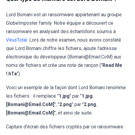
Lord Bomani est un ransomware appartenant au groupe
GlobeImposter family. Notre équipe a découvert ce
ransomware en analysant des échantillons soumis à
VirusTotal
. Lors de notre examen, nous avons constaté
que Lord Bomani chiffre les fichiers, ajoute l'adresse
électronique du développeur (Bomani@Email.CoM) aux
noms de fichiers et crée une note de rançon ("
Read Me
!.hTa
").
Voici un exemple de la façon dont Lord Bomani renomme
les fichiers : il remplace "
1.jpg
" par "
1.jpg.
[Bomani@Email.CoM]
", "
2.png
" par "
2.png.
[Bomani@Email.CoM]
", et ainsi de suite.
Capture d'écran des fichiers cryptés par ce ransomware :