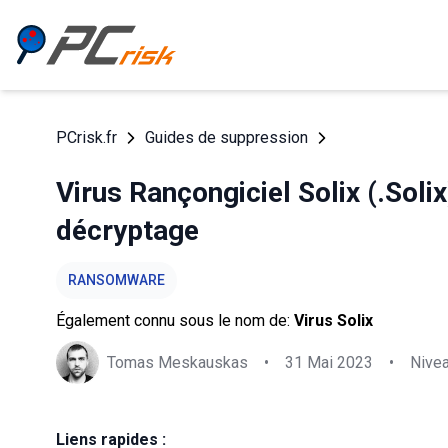
PCrisk.fr
Guides de suppression
Virus Rançongiciel Solix (.Soli
décryptage
RANSOMWARE
Également connu sous le nom de:
Virus Solix
Tomas Meskauskas
•
31 Mai 2023
•
Nive
Liens rapides :