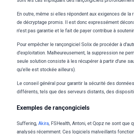
sont les cas impliquant des rançongiciels profondément
En outre, même si elles répondent aux exigences de la r
de décryptage promis. Il est donc expressément déconsei
n'est pas garantie et le fait de payer contribue à soutenir
Pour empêcher le rançongiciel Solix de procéder à d'autr
d'exploitation. Malheureusement, la suppression ne perm
seule solution consiste à les récupérer à partir d'une s
qu'elle est stockée ailleurs).
Le conseil général pour garantir la sécurité des donnée
différents, tels que des serveurs distants, des disposit
Exemples de rançongiciels
Suffering,
Akira
, FSHealth, Antoni, et Qopz ne sont que
analysés récemment. Ces logiciels malveillants fonctio